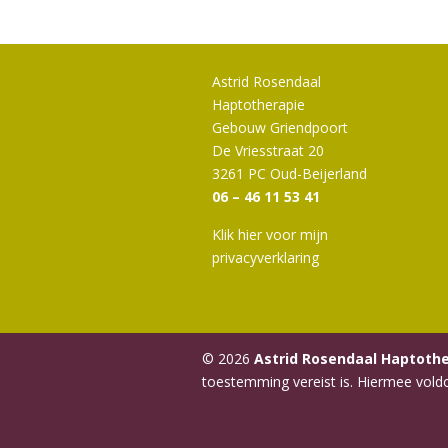
Astrid Rosendaal
Haptotherapie
Gebouw Griendpoort
De Vriesstraat 20
3261 PC Oud-Beijerland
06 – 46 11 53 41
Klik hier voor mijn
privacyverklaring
© 2026
Astrid Rosendaal Haptoth
toestemming vereist is. Hiermee voldo