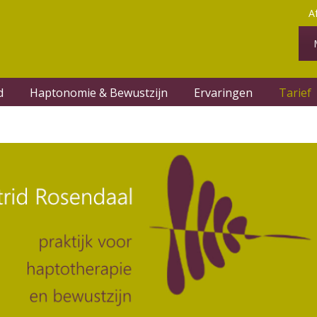
A
d
Haptonomie & Bewustzijn
Ervaringen
Tarief