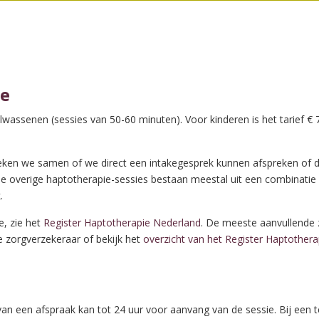
ie
lwassenen (sessies van 50-60 minuten). Voor kinderen is het tarief € 
eken we samen of we direct een intakegesprek kunnen afspreken of da
e overige haptotherapie-sessies bestaan meestal uit een combinatie
.
e, zie het
Register Haptotherapie Nederland
. De meeste aanvullende
e zorgverzekeraar of bekijk het
overzicht van het Register Haptother
an een afspraak kan tot 24 uur voor aanvang van de sessie. Bij een te