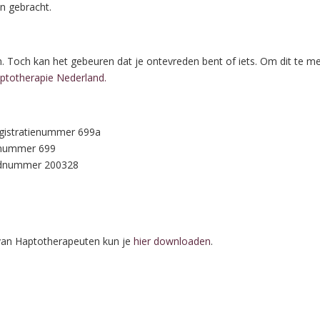
n gebracht.
en. Toch kan het gebeuren dat je ontevreden bent of iets. Om dit te 
aptotherapie Nederland.
egistratienummer 699a
ienummer 699
lidnummer 200328
van Haptotherapeuten kun je
hier downloaden
.