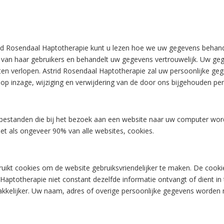
id Rosendaal Haptotherapie kunt u lezen hoe we uw gegevens behande
 van haar gebruikers en behandelt uw gegevens vertrouwelijk. Uw g
laten verlopen. Astrid Rosendaal Haptotherapie zal uw persoonlijke ge
t op inzage, wijziging en verwijdering van de door ons bijgehouden p
tbestanden die bij het bezoek aan een website naar uw computer wor
et als ongeveer 90% van alle websites, cookies.
uikt cookies om de website gebruiksvriendelijker te maken. De cooki
Haptotherapie niet constant dezelfde informatie ontvangt of dient in
kkelijker. Uw naam, adres of overige persoonlijke gegevens worden n