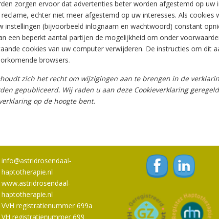
rden zorgen ervoor dat advertenties beter worden afgestemd op uw in
 reclame, echter niet meer afgestemd op uw interesses. Als cookies 
w instellingen (bijvoorbeeld inlognaam en wachtwoord) constant opni
n een beperkt aantal partijen de mogelijkheid om onder voorwaarden
staande cookies van uw computer verwijderen. De instructies om dit a
voorkomende browsers.
oudt zich het recht om wijzigingen aan te brengen in de verklaring
en gepubliceerd. Wij raden u aan deze Cookieverklaring geregeld 
erklaring op de hoogte bent.
info@astridrosendaal-
haptotherapie.nl
www.astridrosendaal-
haptotherapie.nl
VVH registratienummer 699a
VH registratienummer 699