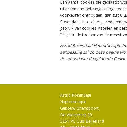
Een aantal cookies die geplaatst wo
uitzetten dan ontvangt u nog steeds
voorkeuren onthouden, dan zult u u
Rosendaal Haptotherapie verleent aa
gebruik van cookies instellen en be
“Help” in de toolbar van de meest 
Astrid Rosendaal Haptotherapie beh
aanpassing zal op deze pagina word
de inhoud van de geldende Cookiev
Astrid Rosendaal
Haptotherapie
Gebouw Griendpoort
De Vriesstraat 20
3261 PC Oud-Beijerland