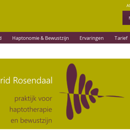
A
d
Haptonomie & Bewustzijn
Ervaringen
Tarief