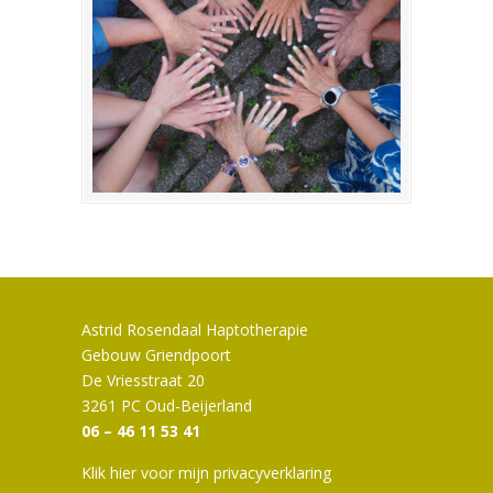
Astrid Rosendaal Haptotherapie
Gebouw Griendpoort
De Vriesstraat 20
3261 PC Oud-Beijerland
06 – 46 11 53 41
Klik hier voor mijn privacyverklaring