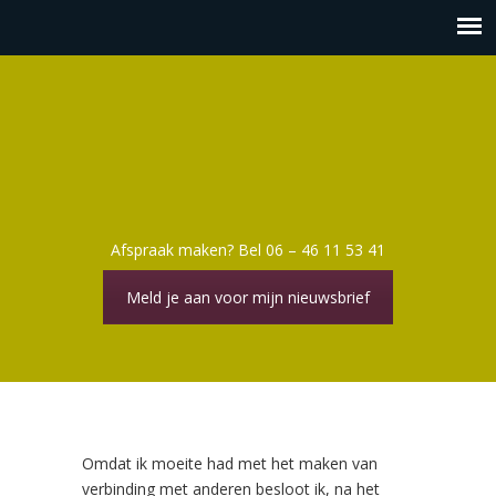
Afspraak maken? Bel 06 – 46 11 53 41
Meld je aan voor mijn nieuwsbrief
Omdat ik moeite had met het maken van
verbinding met anderen besloot ik, na het