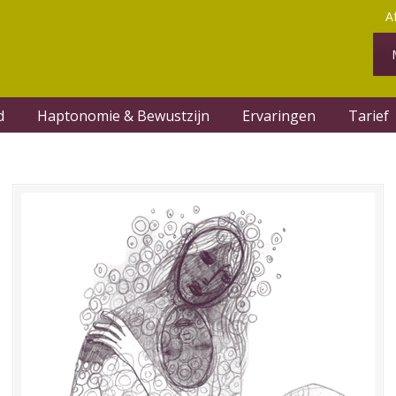
A
d
Haptonomie & Bewustzijn
Ervaringen
Tarief