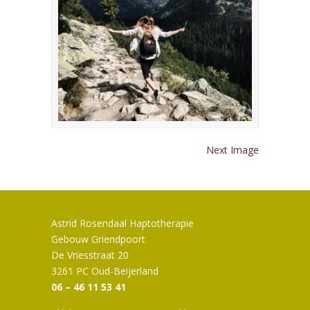
Next Image
Astrid Rosendaal Haptotherapie
Gebouw Griendpoort
De Vriesstraat 20
3261 PC Oud-Beijerland
06 – 46 11 53 41