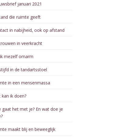
uwsbrief januari 2021
tand die ruimte geeft
tact in nabijheid, ook op afstand
trouwen in veerkracht
 ik mezelf omarm
stijfd in de tandartsstoel
mte in een mensenmassa
 kan ik doen?
 gaat het met je? En wat doe je
e?
mte maakt blij en beweeglijk