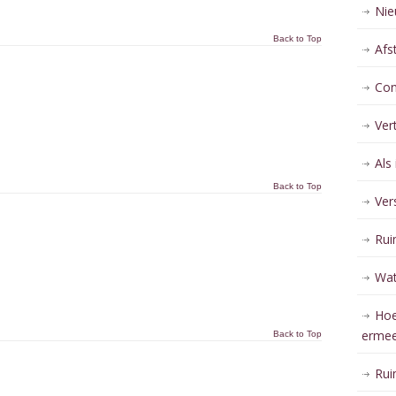
Nie
Back to Top
Afs
Con
Ver
Als
Back to Top
Ver
Rui
Wat
Hoe
erme
Back to Top
Rui