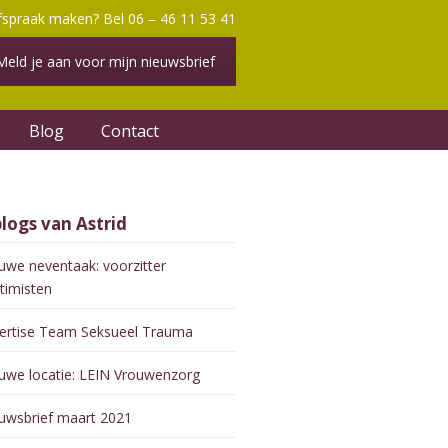
fspraak maken? Bel 06 – 46 11 53 41
Meld je aan voor mijn nieuwsbrief
Blog
Contact
blogs van Astrid
uwe neventaak: voorzitter
timisten
ertise Team Seksueel Trauma
uwe locatie: LEIN Vrouwenzorg
uwsbrief maart 2021